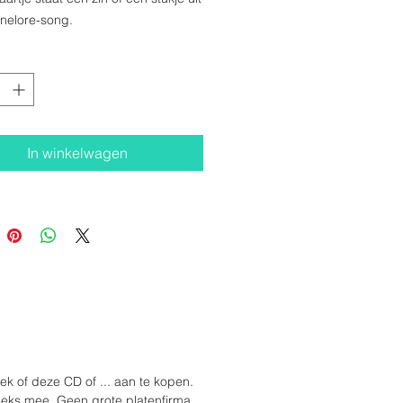
nelore-song.
in België op prachtig graspapier.
f 10 bruine, gerecycleerde
n.
In winkelwagen
 of deze CD of ... aan te kopen.
reeks mee. Geen grote platenfirma,