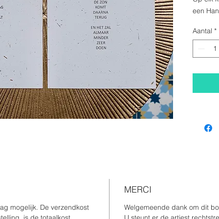
een Han
Gedrukt 
Aantal
*
Inclusie
omslage
MERCI
ag mogelijk. De verzendkost
Welgemeende dank om dit boek
lling, is de totaalkost,
U steunt er de artiest rechtst