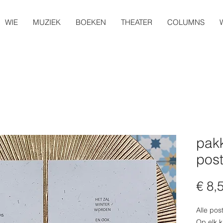
WIE
MUZIEK
BOEKEN
THEATER
COLUMNS
pak
pos
€ 8,
Alle pos
Op elk k