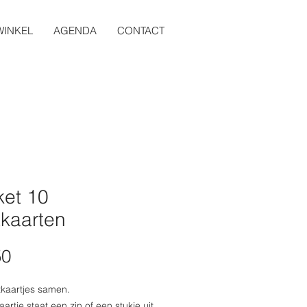
WINKEL
AGENDA
CONTACT
ket 10
tkaarten
Prijs
50
tkaartjes samen.
aartje staat een zin of een stukje uit