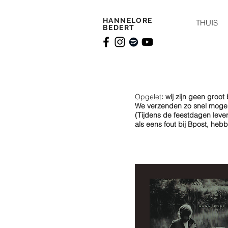
HANNELORE
THUIS
BEDERT
Opgelet
: wij zijn geen groo
We verzenden zo snel mogeli
(Tijdens de feestdagen lever
als eens
fout bij Bpost, he